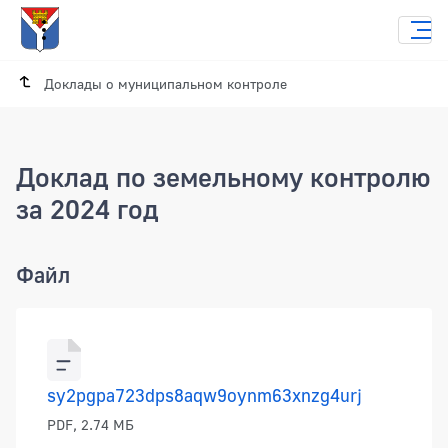
Доклады о муниципальном контроле
Доклад по земельному контролю
за 2024 год
Доклад по земельному контролю за 20
Файл
sy2pgpa723dps8aqw9oynm63xnzg4urj
PDF, 2.74 МБ