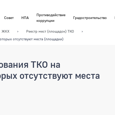
Противодействие
Совет
НПА
Градостроительство
коррупции
ЖКХ
Реестр мест (площадок) ТКО
оторых отсутствуют места (площадки)
ования ТКО на
орых отсутствуют места
ия ТКО на территориях, на кото