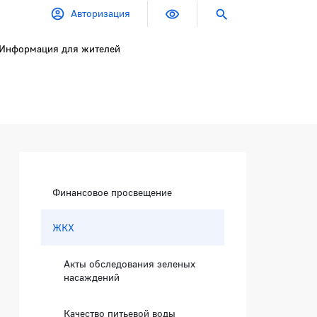
Авторизация
Информация для жителей
Боковая панель
Финансовое просвещение
ЖКХ
Акты обследования зеленых
насаждений
рых отсутствуют места (площад
Качество питьевой воды