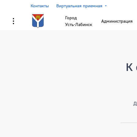
Контакты
Виртуальная приемная
Город
Администрация
Усть-Лабинск
Страница не найден
К 
Д