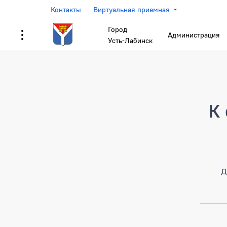
Контакты
Виртуальная приемная
Город
Администрация
Усть-Лабинск
Страница не найден
К 
Д