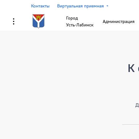
Контакты
Виртуальная приемная
Город
Администрация
Усть-Лабинск
Страница не найден
К 
Д