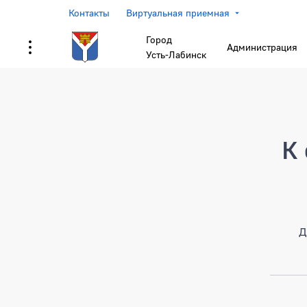
Контакты
Виртуальная приемная
Город
Администрация
Усть-Лабинск
Страница не найден
К 
Д