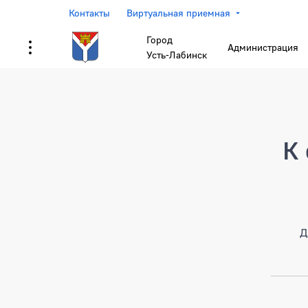
Контакты
Виртуальная приемная
Город
Администрация
Усть-Лабинск
Страница не найден
К 
Д